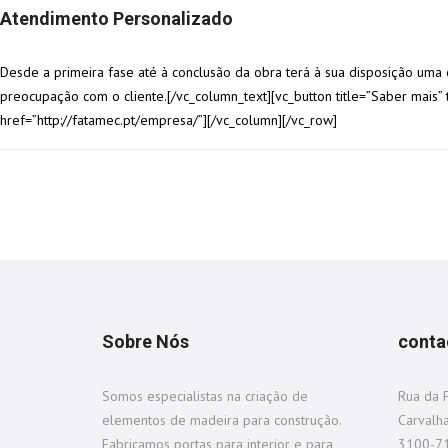
Atendimento Personalizado
Desde a primeira fase até à conclusão da obra terá à sua disposição uma
preocupação com o cliente.[/vc_column_text][vc_button title=”Saber mais” t
href=”http://fatamec.pt/empresa/”][/vc_column][/vc_row]
Sobre Nós
conta
Somos especialistas na criação de
Rua da F
elementos de madeira para construção.
Carvalha
Fabricamos portas para interior e para
3100-71