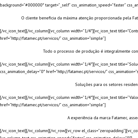
background=”#000000″ target=”_self” css_animation_speed=”faster” css_ani
O cliente beneficia da máxima atenção proporcionada pela Fat
[/vc_icon_text][/vc_column][vc_column width=”1/4″][vc_icon_text title=”Co
href=”http://fatamec.pt/servicos/” css_animation=”simple”]
Todo o processo de produção é integralmente contr
[/vc_icon_text][/vc_column][vc_column width=”1/4″][vc_icon_text title=”So
css_animation_delay=”0″ href=”http://fatamec.pt/servicos/” css_animation=”
Soluções para os setores residen
[/vc_icon_text][/vc_column][vc_column width=”1/4″][vc_icon_text title=”Va
href=”http://fatamec.pt/servicos/” css_animation=”simple”]
A experiência da marca Fatamec, asse
[/vc_icon_text][/vc_column][/vc_row][vc_row el_class=”zeropadding”][vc_c