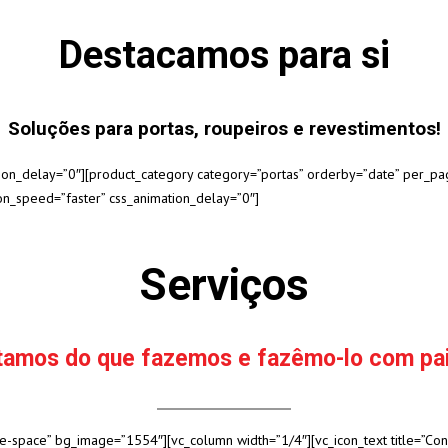
Destacamos para si
Soluções para portas, roupeiros e revestimentos!
tion_delay=”0″][product_category category=”portas” orderby=”date” per_pa
on_speed=”faster” css_animation_delay=”0″]
Serviços
tamos do que fazemos e fazêmo-lo com pai
-space” bg_image=”1554″][vc_column width=”1/4″][vc_icon_text title=”Cons