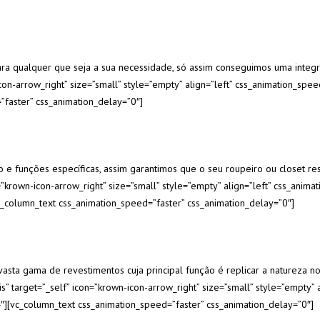
a qualquer que seja a sua necessidade, só assim conseguimos uma integr
con-arrow_right” size=”small” style=”empty” align=”left” css_animation_spee
”faster” css_animation_delay=”0″]
e funções específicas, assim garantimos que o seu roupeiro ou closet re
n=”krown-icon-arrow_right” size=”small” style=”empty” align=”left” css_anim
vc_column_text css_animation_speed=”faster” css_animation_delay=”0″]
ta gama de revestimentos cuja principal função é replicar a natureza no s
is” target=”_self” icon=”krown-icon-arrow_right” size=”small” style=”empty”
4″][vc_column_text css_animation_speed=”faster” css_animation_delay=”0″]