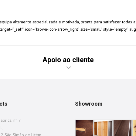
 equipa altamente especializada e motivada, pronta para satisfazer todas
arget=”_self” icon=”krown-icon-arrow_right” size=”small” style=”empty” ali
Apoio ao cliente
cts
Showroom
ábrica, nº 7
l,
2 São Simão de Litém