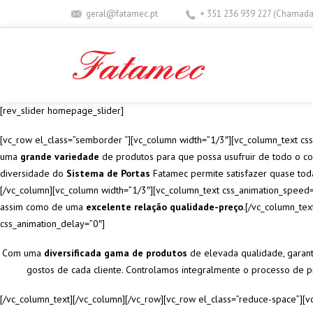
geral@fatamec.pt
+ 351 236 939 227 (Chamada 
[rev_slider homepage_slider]
[vc_row el_class=”semborder “][vc_column width=”1/3″][vc_column_text cs
uma
grande variedade
de produtos para que possa usufruir de todo o con
diversidade do
Sistema de Portas
Fatamec permite satisfazer quase toda
[/vc_column][vc_column width=”1/3″][vc_column_text css_animation_speed=
assim como de uma
excelente relação qualidade-preço
.[/vc_column_tex
css_animation_delay=”0″]
Com uma
diversificada gama de produtos
de elevada qualidade, garan
gostos de cada cliente. Controlamos integralmente o processo de pr
[/vc_column_text][/vc_column][/vc_row][vc_row el_class=”reduce-space”][v