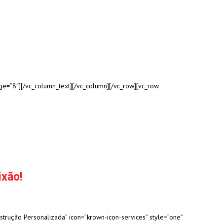
ge=”8″][/vc_column_text][/vc_column][/vc_row][vc_row
xão!
trução Personalizada” icon=”krown-icon-services” style=”one”