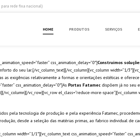
para rede fixa nacional)
HOME
PRODUTOS
SERVIÇOS
s_animation_speed=”faster” css_animation_delay=”0″]
Construímos soluçõe
forto do seu lar.[/vc_column_text][/vc_column][vc_column width=”1/3″][vc
s as exigências relativamente a formas e orientações estéticas e oferec
”faster” css_animation_delay=”0″]As
Portas Fatamec
dispõem já no seu 
t][/vc_column][/vc_row][vc_row el_class=”reduce-more-space”][vc_column 
tidos pela tecnologia de produção e pela experiência Fatamec, procedem
odução, desde a seleção das matérias primas, ao fabrico individual de cada
c_column width=”1/1″][vc_column_text css_animation_speed=”faster” css_an