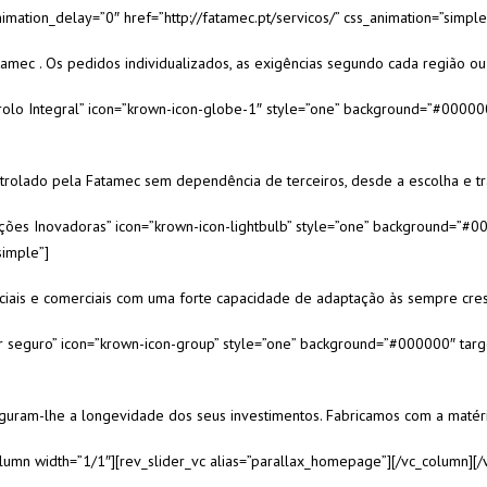
mation_delay=”0″ href=”http://fatamec.pt/servicos/” css_animation=”simple
amec . Os pedidos individualizados, as exigências segundo cada região ou
ntrolo Integral” icon=”krown-icon-globe-1″ style=”one” background=”#00000
olado pela Fatamec sem dependência de terceiros, desde a escolha e trat
luções Inovadoras” icon=”krown-icon-lightbulb” style=”one” background=”#0
simple”]
ciais e comerciais com uma forte capacidade de adaptação às sempre cres
lor seguro” icon=”krown-icon-group” style=”one” background=”#000000″ targ
guram-lhe a longevidade dos seus investimentos. Fabricamos com a matér
olumn width=”1/1″][rev_slider_vc alias=”parallax_homepage”][/vc_column][