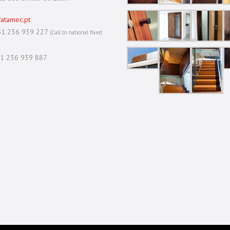
atamec.pt
351 236 939 227
(Call to national fixed
51 236 939 887