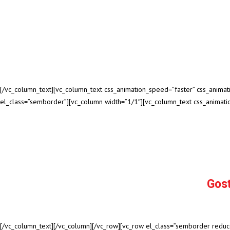
[/vc_column_text][vc_column_text css_animation_speed=”faster” css_anima
el_class=”semborder”][vc_column width=”1/1″][vc_column_text css_animati
Gos
[/vc_column_text][/vc_column][/vc_row][vc_row el_class=”semborder reduce