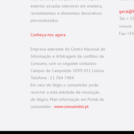
exterior, escadas interiores em madeira,
geral@f
revestimentos e elementos decorativos
Tel: + 
personalizados.
network)
Fax: +3
Conheça-nos agora
Empresa aderente do Centro Nacional de
Informação e Arbitragem de conflitos de
Consumo, com os seguinte contactos:
Campus de Campolide-1099-032 Lisboa
Telefone : 21 384 7484
Em caso de litígio o consumidor pode
recorrer a esta entidade de resolução
de litígios. Mais informação em Portal do
consumidor :
www.consumidor.pt