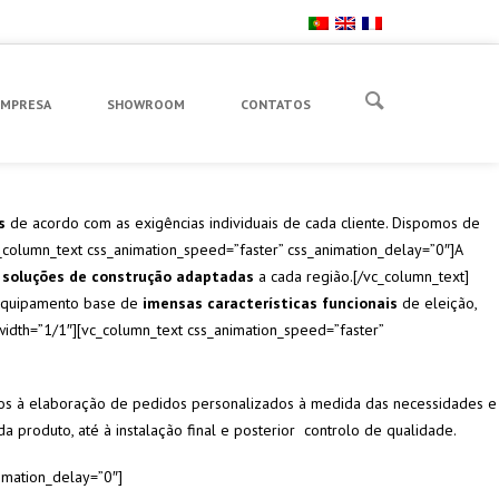
EMPRESA
SHOWROOM
CONTATOS
s
de acordo com as exigências individuais de cada cliente. Dispomos de
_column_text css_animation_speed=”faster” css_animation_delay=”0″]A
e
soluções de construção adaptadas
a cada região.[/vc_column_text]
equipamento base de
imensas características funcionais
de eleição,
width=”1/1″][vc_column_text css_animation_speed=”faster”
os à elaboração de pedidos personalizados à medida das necessidades e
 produto, até à instalação final e posterior controlo de qualidade.
imation_delay=”0″]