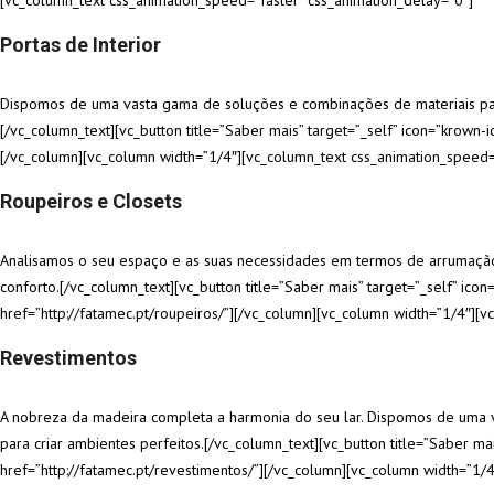
[vc_column_text css_animation_speed=”faster” css_animation_delay=”0″]
Portas de Interior
Dispomos de uma vasta gama de soluções e combinações de materiais par
[/vc_column_text][vc_button title=”Saber mais” target=”_self” icon=”krown-i
[/vc_column][vc_column width=”1/4″][vc_column_text css_animation_speed=
Roupeiros e Closets
Analisamos o seu espaço e as suas necessidades em termos de arrumação 
conforto.[/vc_column_text][vc_button title=”Saber mais” target=”_self” ico
href=”http://fatamec.pt/roupeiros/”][/vc_column][vc_column width=”1/4″][
Revestimentos
A nobreza da madeira completa a harmonia do seu lar. Dispomos de uma vas
para criar ambientes perfeitos.[/vc_column_text][vc_button title=”Saber ma
href=”http://fatamec.pt/revestimentos/”][/vc_column][vc_column width=”1/