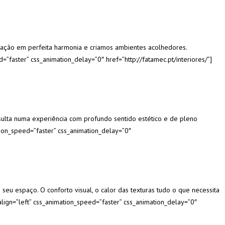
ação em perfeita harmonia e criamos ambientes acolhedores.
d=”faster” css_animation_delay=”0″ href=”http://fatamec.pt/interiores/”]
sulta numa experiência com profundo sentido estético e de pleno
ation_speed=”faster” css_animation_delay=”0″
eu espaço. O conforto visual, o calor das texturas tudo o que necessita
 align=”left” css_animation_speed=”faster” css_animation_delay=”0″