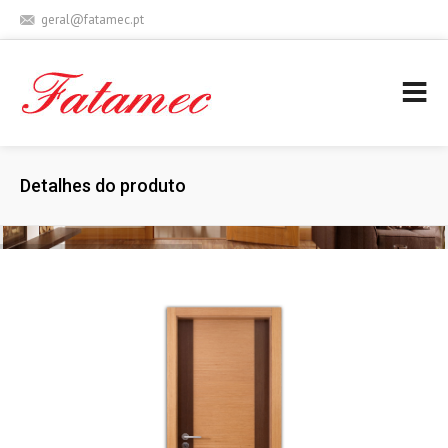
geral@fatamec.pt
+ 351 236 939 227 (Chamada para rede fixa nacional)
Detalhes do produto