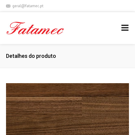
geral@fatamec.pt
+ 351 236 939 227 (Chamada para rede fixa nacional)
Detalhes do produto