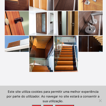
Este site utiliza cookies para permitir uma melhor experiência
Copyright 2022 ©
Fatamec
. Development & Design by
+W
|
CSW
por parte do utilizador. Ao navegar no site estará a consentir a
sua utilização.
Políticas de privacidade
Português
Français
English