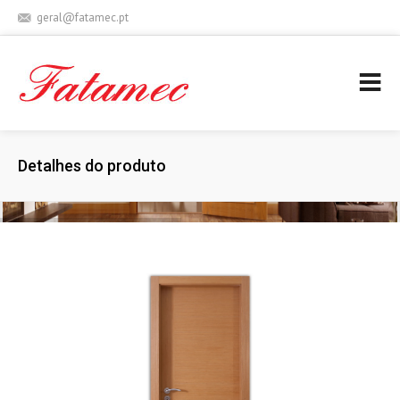
geral@fatamec.pt
+ 351 236 939 227 (Chamada para rede fixa nacional)
Detalhes do produto