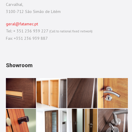
Carvalhal,
3100-712 São Simão de Litém
geral@fatamec.pt
Tel: + 351 236 939 227
(Call to national fixed network)
Fax: +351 236 939 887
Showroom