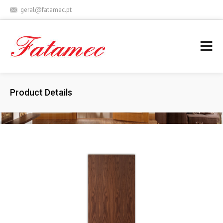
geral@fatamec.pt
+ 351 236 939 227 (Call to national fixed network)
Product Details