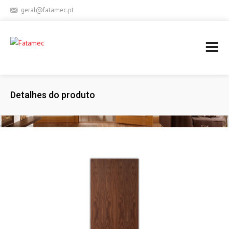
geral@fatamec.pt
+ 351 236 939 227 (Chamada para rede fixa nacional)
Detalhes do produto