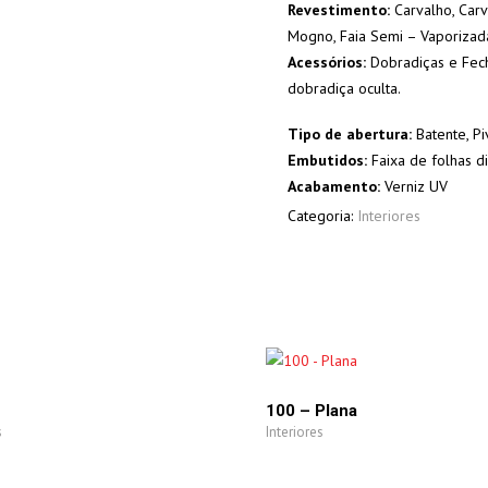
Revestimento:
Carvalho, Carv
Mogno, Faia Semi – Vaporizad
Acessórios:
Dobradiças e Fech
dobradiça oculta.
Tipo de abertura:
Batente, Pi
Embutidos:
Faixa de folhas d
Acabamento:
Verniz UV
Categoria:
Interiores
100 – Plana
s
Interiores