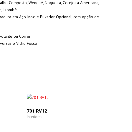
alho Composto, Wengué, Nogueira, Cerejeira Americana,
a, Izombê
adura em Aço Inox, e Puxador Opcional, com opção de
votante ou Correr
iversas e Vidro Fosco
701 RV12
Interiores