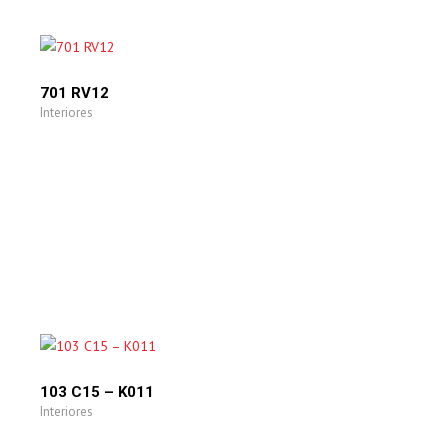
701 RV12
Interiores
103 C15 – K011
Interiores