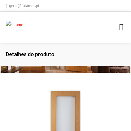
geral@fatamec.pt
+ 351 236 939 227 (Chamada para rede fixa nacional)
Detalhes do produto