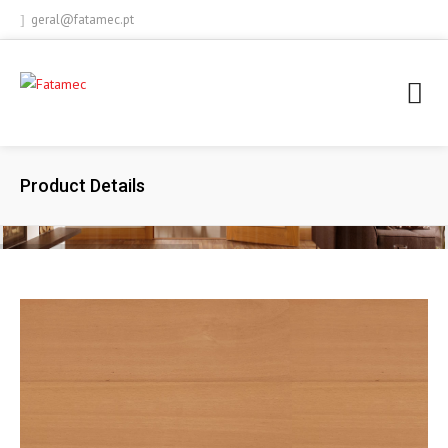
geral@fatamec.pt
+ 351 236 939 227 (Appel vers le réseau fixe national)
Product Details