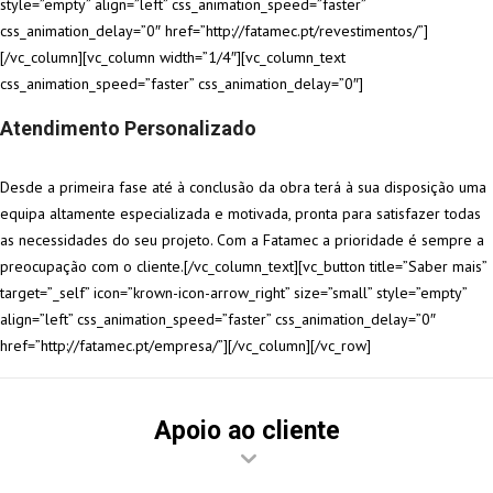
style=”empty” align=”left” css_animation_speed=”faster”
css_animation_delay=”0″ href=”http://fatamec.pt/revestimentos/”]
[/vc_column][vc_column width=”1/4″][vc_column_text
css_animation_speed=”faster” css_animation_delay=”0″]
Atendimento Personalizado
Desde a primeira fase até à conclusão da obra terá à sua disposição uma
equipa altamente especializada e motivada, pronta para satisfazer todas
as necessidades do seu projeto. Com a Fatamec a prioridade é sempre a
preocupação com o cliente.[/vc_column_text][vc_button title=”Saber mais”
target=”_self” icon=”krown-icon-arrow_right” size=”small” style=”empty”
align=”left” css_animation_speed=”faster” css_animation_delay=”0″
href=”http://fatamec.pt/empresa/”][/vc_column][/vc_row]
Apoio ao cliente