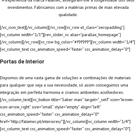
A experiência da marca Fatamec, asseguram-lhe a longevidade dos seus
investimentos. Fabricamos com a matérias primas de mais elevada
qualidade.
[/vc_icon_text][/vc_column][/vc_row][vc_row el_class=”zeropadding”]
[vc_column width=”1/1″][rev_slider_vc alias=”parallax_homepage”]
[/vc_column][/vc_row][vc_row bg_color=”#f9f9f9″][vc_column width=”1/4″]
[vc_column_text css_animation_speed=”faster” css_animation_delay=”0″]
Portas de Interior
Dispomos de uma vasta gama de soluções e combinações de materiais
para qualquer que seja a sua necessidade, só assim conseguimos uma
integração em perfeita harmonia e criamos ambientes acolhedores.
[/vc_column_text][vc_button title=”Saber mais” target=”_self” icon=”krown-
icon-arrow_right” size=”small” style=”empty” align=”left”
css_animation_speed=”faster” css_animation_delay=”0″
href=”http://fatamec.pt/interiores/”][/vc_column][vc_column width=”1/4″]
[vc_column_text css_animation_speed=”faster” css_animation_delay=”0″]