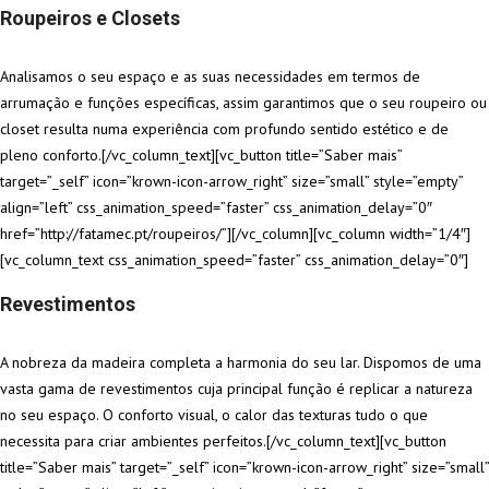
Roupeiros e Closets
Analisamos o seu espaço e as suas necessidades em termos de
arrumação e funções específicas, assim garantimos que o seu roupeiro ou
closet resulta numa experiência com profundo sentido estético e de
pleno conforto.[/vc_column_text][vc_button title=”Saber mais”
target=”_self” icon=”krown-icon-arrow_right” size=”small” style=”empty”
align=”left” css_animation_speed=”faster” css_animation_delay=”0″
href=”http://fatamec.pt/roupeiros/”][/vc_column][vc_column width=”1/4″]
[vc_column_text css_animation_speed=”faster” css_animation_delay=”0″]
Revestimentos
A nobreza da madeira completa a harmonia do seu lar. Dispomos de uma
vasta gama de revestimentos cuja principal função é replicar a natureza
no seu espaço. O conforto visual, o calor das texturas tudo o que
necessita para criar ambientes perfeitos.[/vc_column_text][vc_button
title=”Saber mais” target=”_self” icon=”krown-icon-arrow_right” size=”small”