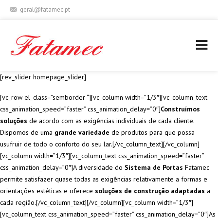
geral@fatamec.pt
+ 351 236 939 227 (Chamada para rede fixa nacional)
[rev_slider homepage_slider]
[vc_row el_class=”semborder “][vc_column width=”1/3″][vc_column_text
css_animation_speed=”faster” css_animation_delay=”0″]
Construímos
soluções
de acordo com as exigências individuais de cada cliente.
Dispomos de uma
grande variedade
de produtos para que possa
usufruir de todo o conforto do seu lar.[/vc_column_text][/vc_column]
[vc_column width=”1/3″][vc_column_text css_animation_speed=”faster”
css_animation_delay=”0″]A diversidade do
Sistema de Portas
Fatamec
permite satisfazer quase todas as exigências relativamente a formas e
orientações estéticas e oferece
soluções de construção adaptadas
a
cada região.[/vc_column_text][/vc_column][vc_column width=”1/3″]
[vc_column_text css_animation_speed=”faster” css_animation_delay=”0″]As