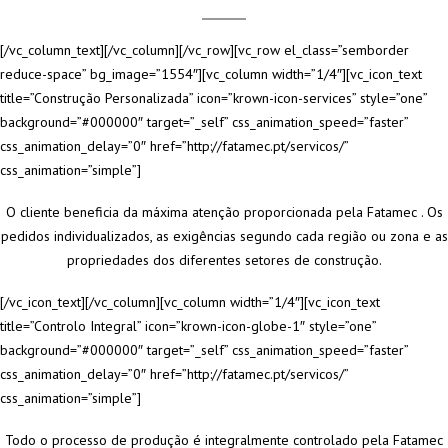
[/vc_column_text][/vc_column][/vc_row][vc_row el_class=”semborder
reduce-space” bg_image=”1554″][vc_column width=”1/4″][vc_icon_text
title=”Construção Personalizada” icon=”krown-icon-services” style=”one”
background=”#000000″ target=”_self” css_animation_speed=”faster”
css_animation_delay=”0″ href=”http://fatamec.pt/servicos/”
css_animation=”simple”]
O cliente beneficia da máxima atenção proporcionada pela Fatamec . Os
pedidos individualizados, as exigências segundo cada região ou zona e as
propriedades dos diferentes setores de construção.
[/vc_icon_text][/vc_column][vc_column width=”1/4″][vc_icon_text
title=”Controlo Integral” icon=”krown-icon-globe-1″ style=”one”
background=”#000000″ target=”_self” css_animation_speed=”faster”
css_animation_delay=”0″ href=”http://fatamec.pt/servicos/”
css_animation=”simple”]
Todo o processo de produção é integralmente controlado pela Fatamec