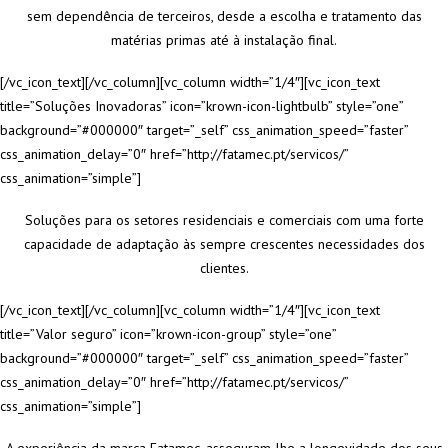
sem dependência de terceiros, desde a escolha e tratamento das
matérias primas até à instalação final.
[/vc_icon_text][/vc_column][vc_column width=”1/4″][vc_icon_text
title=”Soluções Inovadoras” icon=”krown-icon-lightbulb” style=”one”
background=”#000000″ target=”_self” css_animation_speed=”faster”
css_animation_delay=”0″ href=”http://fatamec.pt/servicos/”
css_animation=”simple”]
Soluções para os setores residenciais e comerciais com uma forte
capacidade de adaptação às sempre crescentes necessidades dos
clientes.
[/vc_icon_text][/vc_column][vc_column width=”1/4″][vc_icon_text
title=”Valor seguro” icon=”krown-icon-group” style=”one”
background=”#000000″ target=”_self” css_animation_speed=”faster”
css_animation_delay=”0″ href=”http://fatamec.pt/servicos/”
css_animation=”simple”]