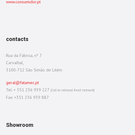
www.consumidor.pt
contacts
Rua da Fábrica, nº 7
Carvalhal,
3100-712 São Simão de Litém
geral@fatamec.pt
Tel: + 351 236 939 227
(Call to national fixed network)
Fax: +351 236 939 887
Showroom